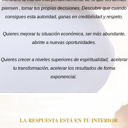
rendimiento
posible durante
piensen , tomar tus propias decisiones. Descubrir que cuando
su visita. Si
consigues esta autoridad, ganas en credibilidad y respeto.
rechaza estas
cookies,
algunas
Quieres mejorar tu situación económica, ser más abundante,
funcionalidades
pueden
abrirte a nuevas oportunidades.
desaparecer del
sitio web.
Quieres crecer a niveles superiores de espiritualidad, acelerar
tu transformación, acelerar los resultados de forma
Marketing
exponencial.
Al compartir sus
intereses y
comportamiento
mientras visite
nuestro sitio,
aumente las
posibilidades de
ver contenido y
LA RESPUESTA ESTÁ EN TU INTERIOR
ofertas