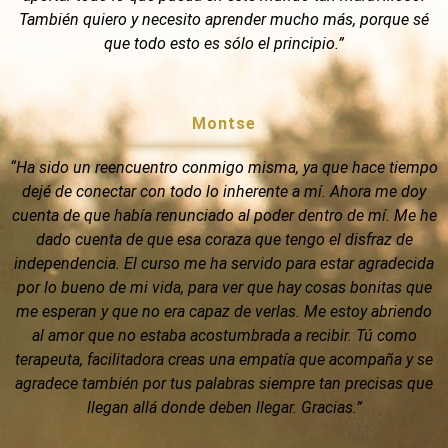
También quiero y necesito aprender mucho más, porque sé
que todo esto es sólo el principio.”
Montse
“Ha sido un reencuentro conmigo misma, ya que hace tiempo
dejé de conectar con todo lo inherente a mí. Ahora me doy
cuenta de que había renunciado al poder dentro de mí. Me he
dado cuenta de que esa coraza que tengo el disfraz de
independencia. El curso me ha servido para estar agradecida
por lo bueno de mi vida, para ver que hay cosas bonitas que
me esperan y que no era capaz de verlas. Me estoy abriendo
al amor que no estaba acostumbrada a recibir. Tú como
terapeuta, facilitadora creas una empatía que acompaña y se
agradece también por tus palabras siempre tan precisas que
llegan allá donde deben llegar. Gracias.”