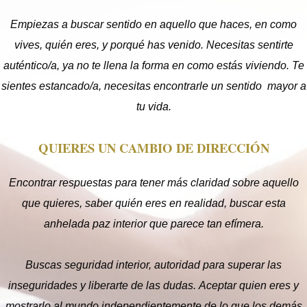
Empiezas a buscar sentido en aquello que haces, en como
Estadísticas
vives, quién eres, y porqué has venido. Necesitas sentirte
Para que
auténtico/a, ya no te llena la forma en como estás viviendo. Te
podamos
mejorar la
sientes estancado/a, necesitas encontrarle un sentido
mayor a
funcionalidad
tu vida.
y la
estructura
del sitio web,
QUIERES UN CAMBIO DE DIRECCIÓN
en función de
cómo se
utiliza el sitio
Encontrar respuestas para tener más claridad sobre aquello
web.
que quieres, saber quién eres en realidad, buscar esta
anhelada paz interior que parece tan efímera.
Experiencia
Para que
Buscas seguridad interior, autoridad para superar las
nuestro sitio
web tenga el
inseguridades y liberarte de las dudas. Aceptar quien eres y
mejor
mostrarlo al mundo independientemente de lo que los demás