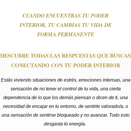
CUANDO ENCUENTRAS TU PODER
INTERIOR, TU CAMBIAS TU VIDA DE
FORMA PERMANENTE
DESCUBRE TODAS LAS RESPUESTAS QUE BUSCAS
CONECTANDO CON TU PODER INTERIOR
Necesarias
Estás viviendo situaciones de estrés, emociones intensas, una
Estas
sensación de no tener el control de tu vida, una cierta
cookies no
son
dependencia de lo que los demás piensan o dicen de ti, una
opcionales.
necesidad de encajar en tu entorno, de sentirte valorado/a, o
Son
necesarios
una sensación de sentirse bloqueado y no avanzar. Todo esto
para que el
sitio web
desgasta tú energía.
funcione.